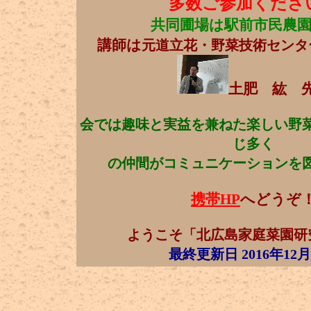
多数ご参加くださ
共同圃場は駅前市民農
講師は
元道立花・野菜技術センタ
土肥 紘 
会では趣味と実益を兼ねた楽しい野
じ多く
の仲間がコミュニケーションを
携帯HP
へどうぞ
ようこそ「
北広島家庭菜園研
最終更新日 2016年12月