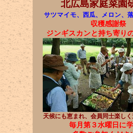
北広島家庭菜園
サツマイモ、西瓜、メロン、落
収穫感謝祭
ジンギスカンと持ち寄り
天候にも恵まれ、会員同士楽しく
毎月第３水曜日に